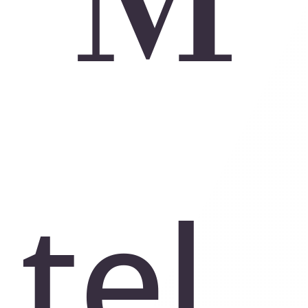
M
tel.