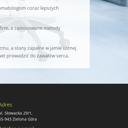
stomatologom coraz lepszych
 firm, a zastosowane metody
mu, a stany zapalne w jamie ustnej
wet prowadzić do zawałów serca.
Adres
ul. Słowacka 29/1,
65-943 Zielona Góra