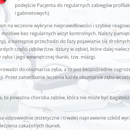
podejście Pacjenta do regularnych zabiegów profil
i gabinetowych).
m na wczesne wykrycie nieprawidłowości i szybkie reagowan
 to możliwe bez regularnych wizyt kontrolnych. Należy pamięt
y), a następnie przechodzi do fazy pojawiania się drobnyc
ardych części zębów (tzw. dziury w zębie), które dalej niel
ęba i jego wewnętrznej tkanki, tzw. miazgi.
rowadzi do obumarcia zęba, a to jest bezpośrednie zagroż
kcji. Przez zaniedbanie leczenia każde obumarcie zęba wcześ
a, to poważna choroba zębów, która nie może być bagateli
 odpowiednie (estetyczne i trwałe) naprawienie szkód wy
leczenia zakażonych tkanek.