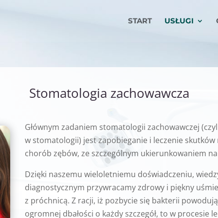
START
USŁUGI
Stomatologia zachowawcza
Głównym zadaniem stomatologii zachowawczej (czyl
w stomatologii) jest zapobieganie i leczenie skutkó
chorób zębów, ze szczególnym ukierunkowaniem na 
Dzięki naszemu wieloletniemu doświadczeniu, wie
diagnostycznym przywracamy zdrowy i piękny uśmi
z próchnicą. Z racji, iż pozbycie się bakterii powo
ogromnej dbałości o każdy szczegół, to w procesie l