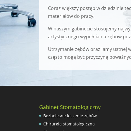
Coraz większy postęp w dziedzinie t
materiałów do pracy.
W naszym gabinecie stosujemy najwyż
artystycznego wypełniania zębów poz
Utrzymanie zębów oraz jamy ustnej w
często mogą być przyczyną poważnych 
Gabinet Stomatologiczny
Bezbolesne leczenie zębów
Chirurgia stomatologiczna