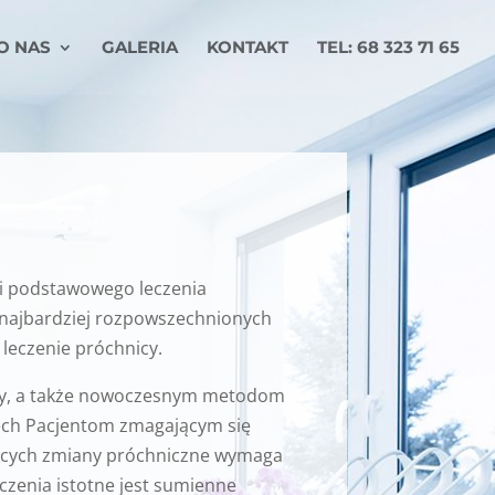
O NAS
GALERIA
KONTAKT
TEL: 68 323 71 65
i podstawowego leczenia
w najbardziej rozpowszechnionych
leczenie próchnicy.
dzy, a także nowoczesnym metodom
ech Pacjentom zmagającym się
dujących zmiany próchniczne wymaga
eczenia istotne jest sumienne